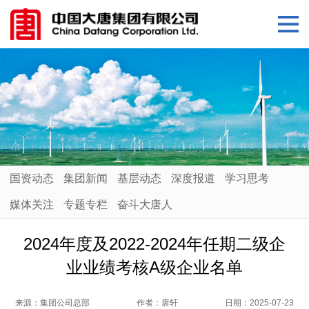
国资动态
集团新闻
基层动态
深度报道
学习思考
媒体关注
专题专栏
奋斗大唐人
2024年度及2022-2024年任期二级企
业业绩考核A级企业名单
来源：
集团公司总部
作者：
唐轩
日期：
2025-07-23