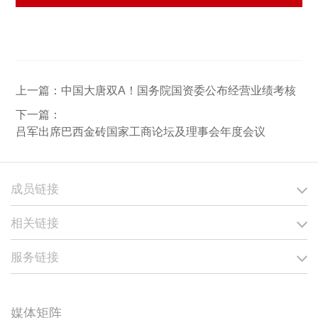
上一篇：
中国大唐双A！国务院国资委公布经营业绩考核
下一篇：
吕军出席巴西金砖国家工商论坛及理事会年度会议
成员链接
相关链接
服务链接
媒体矩阵