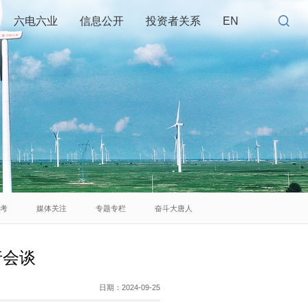
六电六业
信息公开
投资者关系
EN
思考
媒体关注
专题专栏
奋斗大唐人
行会谈
日期：
2024-09-25