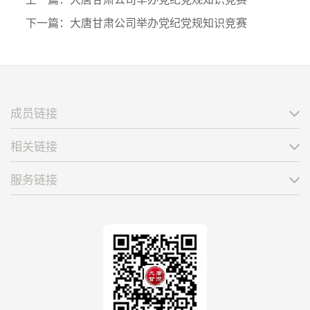
下一篇：
大唐甘肃公司举办党纪党规知识竞赛
成员链接
相关链接
服务链接