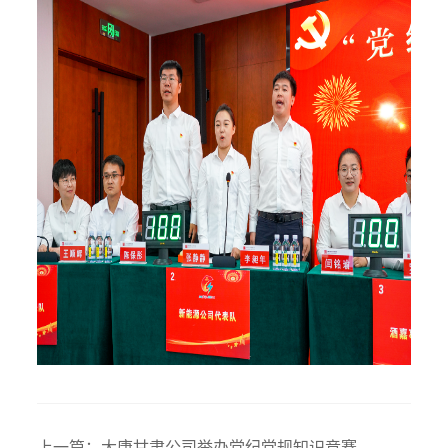
上一篇：
大唐甘肃公司举办党纪党规知识竞赛