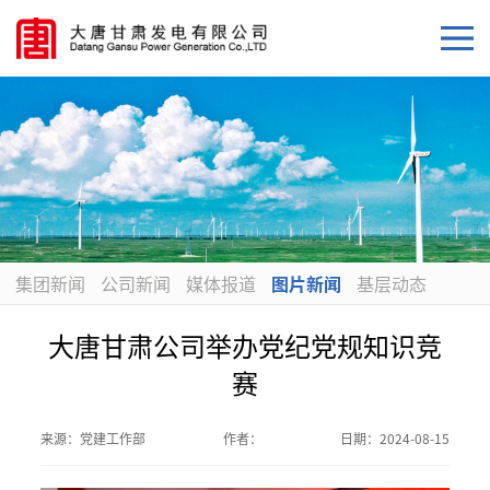
集团新闻
公司新闻
媒体报道
图片新闻
基层动态
大唐甘肃公司举办党纪党规知识竞
赛
来源：
党建工作部
作者：
日期：
2024-08-15