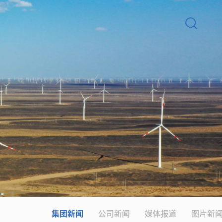
集团新闻
公司新闻
媒体报道
图片新