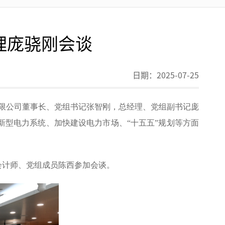
理庞骁刚会谈
日期：
2025-07-25
有限公司董事长、党组书记张智刚，总经理、党组副书记庞
型电力系统、加快建设电力市场、“十五五”规划等方面
会计师、党组成员陈西参加会谈。