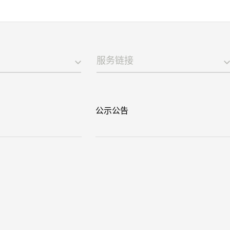
服务链接
公示公告