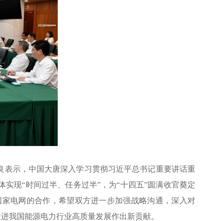
良表示，中国大唐深入学习贯彻习近平总书记重要讲话重
实现“时间过半、任务过半”，为“十四五”圆满收官奠定
国家电网的合作，希望双方进一步加强战略沟通，深入对
推进我国能源电力行业高质量发展作出新贡献。