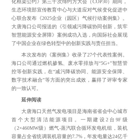
化框架公约》第三十次缔约方大会（COP30）期间，
生态环境部宣传教育中心与大道应对气候变化促进中
心联合发布《2025企业（园区）气候行动案例集》。
大唐海口公司报送的《引领减污降碳协同创新，筑牢
智慧能源安全屏障》案例成功入选，向国际社会展现
了中国企业在绿色转型中的创新实践与责任担当。
本次发布的《案例集》收录了27个代表性案例。
海口公司通过燃机掺氢、废水零排放与“5G+”智慧管
控等创新实践，在“减污降碳协同、能源安全保障、
数字技术融合”等方面的突出成效，赢得了评审专家
的一致认可。
延伸阅读
大唐海口天然气发电项目是海南省省会中心城市
首个大型清洁能源项目。一期建设2台9F级
（2×460MW级）燃气-蒸汽联合循环发电机组，装机
容量占全省统调装机容量的7.7%，年发电量达24亿千