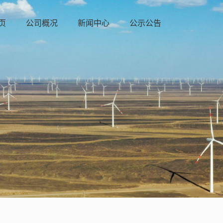
页
公司概况
新闻中心
公示公告