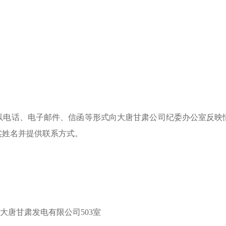
以电话、电子邮件、信函等形式向大唐甘肃公司纪委办公室反映
实姓名并提供联系方式。
大唐甘肃发电有限公司503室