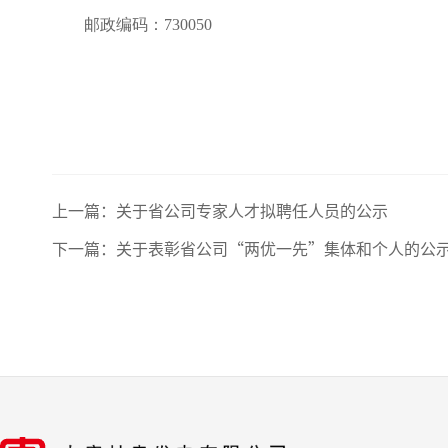
邮政编码：730050
上一篇：
关于省公司专家人才拟聘任人员的公示
下一篇：
关于表彰省公司“两优一先”集体和个人的公